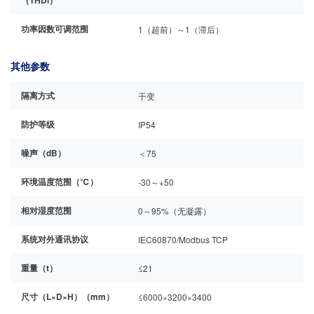
（THDi）
功率因数可调范围
1（超前）～1（滞后）
其他参数
隔离方式
干变
防护等级
IP54
噪声（dB）
＜75
环境温度范围（℃）
-30～+50
相对湿度范围
0～95%（无凝露）
系统对外通讯协议
IEC60870/Modbus TCP
重量（t）
≤21
尺寸（L×D×H）（mm）
≤6000×3200×3400